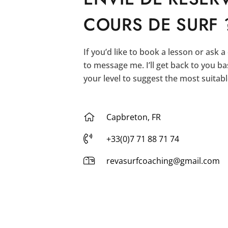
COURS DE SURF 
If you’d like to book a lesson or ask a
to message me. I’ll get back to you b
your level to suggest the most suitabl
Capbreton, FR
+33(0)7 71 88 71 74
revasurfcoaching@gmail.com