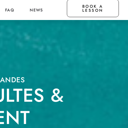
BOOK A
FAQ
NEWS
LESSON
LANDES
LTES &
ENT