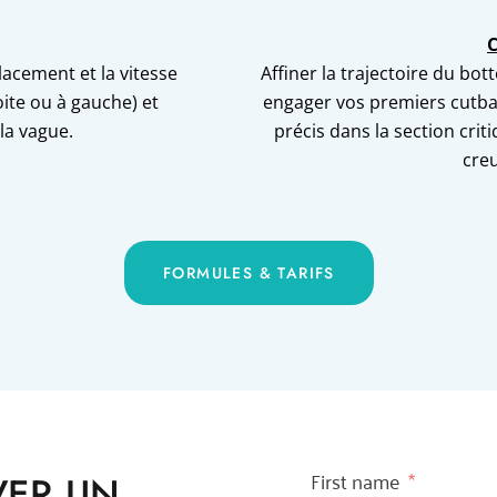
C
lacement et la vitesse
Affiner la trajectoire du bo
oite ou à gauche) et
engager vos premiers cutback
 la vague.
précis dans la section cri
cre
FORMULES & TARIFS
First name
VER UN