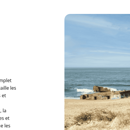
omplet
ille les
 et
 la
es et
e les