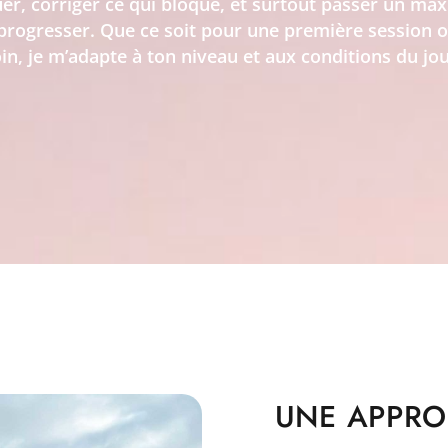
uer, corriger ce qui bloque, et surtout passer un m
progresser. Que ce soit pour une première session o
oin, je m’adapte à ton niveau et aux conditions du jou
UNE APPRO